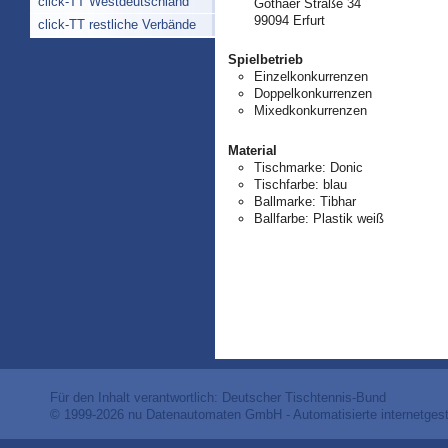
click-TT Westdeutschland
Gothaer Straße 34
99094 Erfurt
click-TT restliche Verbände
Spielbetrieb
Einzelkonkurrenzen
Doppelkonkurrenzen
Mixedkonkurrenzen
Material
Tischmarke:
Donic
Tischfarbe:
blau
Ballmarke:
Tibhar
Ballfarbe:
Plastik weiß
Für den Inhalt verantwortlich: Deutscher Tischtennis-Bund
© 1999-2026
nu Datenautomaten GmbH - Automatisierte internetges