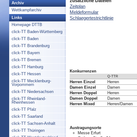
zusätzliche Dateien
Archiv
Zeitplan
Wettkampfarchiv
Meldeformular
Schlaegertestrichtlinie
Links
Homepage DTTB
click-TT Baden-Württemberg
click-TT Baden
click-TT Brandenburg
click-TT Bayern
click-TT Bremen
click-TT Hamburg
Konkurrenzen
click-TT Hessen
Q-TTR
click-TT Mecklenburg-
Herren Einzel
Herren
Vorpommern
Damen Einzel
Damen
click-TT Niedersachsen
Herren Doppel
Herren
Damen Doppel
Damen
click-TT Rheinland-
Rheinhessen
Herren Mixed
Herren/Damen
click-TT Pfalz
click-TT Saarland
click-TT Sachsen-Anhalt
Austragungsorte
click-TT Thüringen
Messe Erfurt