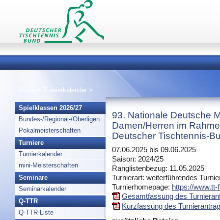
Home
>
Turnierkalender
>
Spielklassen 2026/27
93. Nationale Deutsche M
Bundes-/Regional-/Oberligen
Damen/Herren im Rahmen
Pokalmeisterschaften
Deutscher Tischtennis-Bu
Turniere
07.06.2025 bis 09.06.2025
Turnierkalender
Saison: 2024/25
mini-Meisterschaften
Ranglistenbezug: 11.05.2025
Turnierart: weiterführendes Turnie
Seminare
Turnierhomepage:
https://www.tt-f
Seminarkalender
Gesamtfassung des Turnierant
Q-TTR
Kurzfassung des Turnierantrag
Q-TTR-Liste