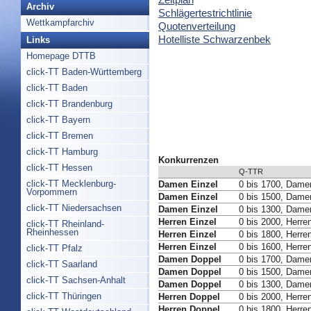
Archiv
Schlägertestrichtlinie
Wettkampfarchiv
Quotenverteilung
Hotelliste Schwarzenbek
Links
Homepage DTTB
click-TT Baden-Württemberg
click-TT Baden
click-TT Brandenburg
click-TT Bayern
click-TT Bremen
click-TT Hamburg
Konkurrenzen
click-TT Hessen
Q-TTR
click-TT Mecklenburg-
Damen Einzel
0 bis 1700, Dame
Vorpommern
Damen Einzel
0 bis 1500, Dame
click-TT Niedersachsen
Damen Einzel
0 bis 1300, Dame
Herren Einzel
0 bis 2000, Herre
click-TT Rheinland-
Rheinhessen
Herren Einzel
0 bis 1800, Herre
Herren Einzel
0 bis 1600, Herre
click-TT Pfalz
Damen Doppel
0 bis 1700, Dame
click-TT Saarland
Damen Doppel
0 bis 1500, Dame
click-TT Sachsen-Anhalt
Damen Doppel
0 bis 1300, Dame
click-TT Thüringen
Herren Doppel
0 bis 2000, Herre
Herren Doppel
0 bis 1800, Herre