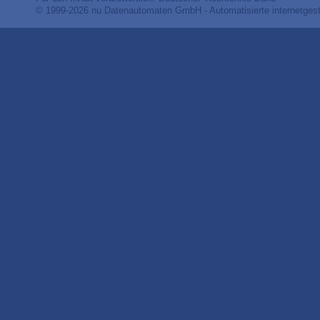
© 1999-2026
nu Datenautomaten GmbH - Automatisierte internetges