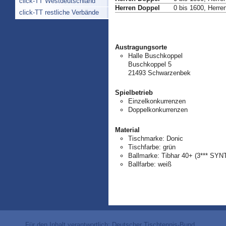
click-TT Westdeutschland
Herren Doppel
0 bis 1600, Herre
click-TT restliche Verbände
Austragungsorte
Halle Buschkoppel
Buschkoppel 5
21493 Schwarzenbek
Spielbetrieb
Einzelkonkurrenzen
Doppelkonkurrenzen
Material
Tischmarke:
Donic
Tischfarbe:
grün
Ballmarke:
Tibhar 40+ (3*** SYN
Ballfarbe:
weiß
Für den Inhalt verantwortlich: Deutscher Tischtennis-Bund