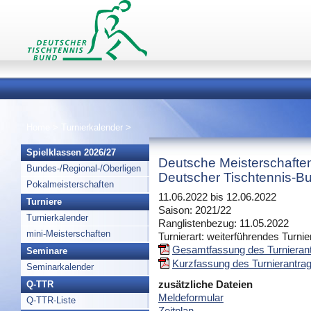
Home
>
Turnierkalender
>
Spielklassen 2026/27
Deutsche Meisterschafte
Bundes-/Regional-/Oberligen
Deutscher Tischtennis-Bu
Pokalmeisterschaften
11.06.2022 bis 12.06.2022
Turniere
Saison: 2021/22
Turnierkalender
Ranglistenbezug: 11.05.2022
mini-Meisterschaften
Turnierart: weiterführendes Turnie
Gesamtfassung des Turnierant
Seminare
Kurzfassung des Turnierantrag
Seminarkalender
zusätzliche Dateien
Q-TTR
Meldeformular
Q-TTR-Liste
Zeitplan