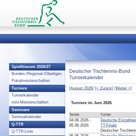
Home
>
Spielklassen 2026/27
Deutscher Tischtennis-Bund
Bundes-/Regional-/Oberligen
Turnierkalender
Pokalmeisterschaften
Turniere
[August 2026]
[< Zurück]
[Weiter >]
Turnierkalender
mini-Meisterschaften
Turniere im Juni 2026
Seminare
Termin
Turnier
Seminarkalender
04.06.2026 -
Deutsche Einzelmei
Q-TTR
05.06.2026
TT-Finals
Deutscher Tischten
Q-TTR-Liste
05.06.2026 -
Deutsche Meistersc