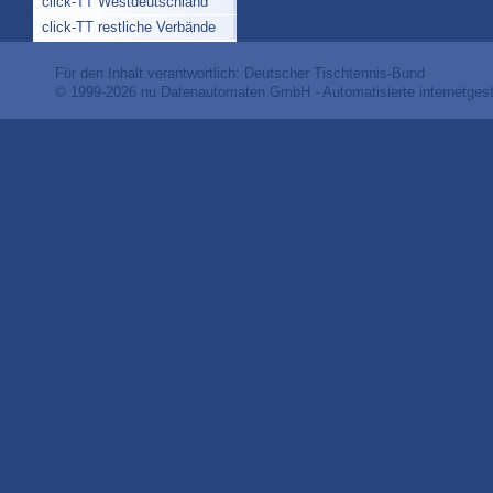
click-TT Westdeutschland
click-TT restliche Verbände
Für den Inhalt verantwortlich: Deutscher Tischtennis-Bund
© 1999-2026
nu Datenautomaten GmbH - Automatisierte internetges