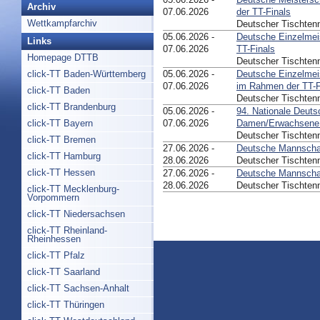
Archiv
07.06.2026
der TT-Finals
Wettkampfarchiv
Deutscher Tischten
05.06.2026 -
Deutsche Einzelmei
Links
07.06.2026
TT-Finals
Homepage DTTB
Deutscher Tischten
click-TT Baden-Württemberg
05.06.2026 -
Deutsche Einzelmei
07.06.2026
im Rahmen der TT-F
click-TT Baden
Deutscher Tischten
click-TT Brandenburg
05.06.2026 -
94. Nationale Deuts
click-TT Bayern
07.06.2026
Damen/Erwachsene 
Deutscher Tischten
click-TT Bremen
27.06.2026 -
Deutsche Mannschaf
click-TT Hamburg
28.06.2026
Deutscher Tischten
click-TT Hessen
27.06.2026 -
Deutsche Mannschaf
28.06.2026
Deutscher Tischten
click-TT Mecklenburg-
Vorpommern
click-TT Niedersachsen
click-TT Rheinland-
Rheinhessen
click-TT Pfalz
click-TT Saarland
click-TT Sachsen-Anhalt
click-TT Thüringen