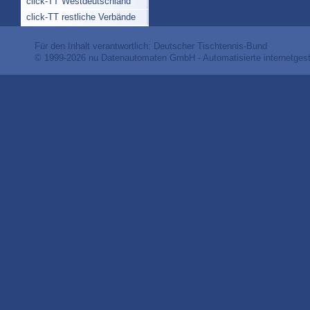
click-TT Westdeutschland
click-TT restliche Verbände
Für den Inhalt verantwortlich: Deutscher Tischtennis-Bund
© 1999-2026
nu Datenautomaten GmbH - Automatisierte internetges