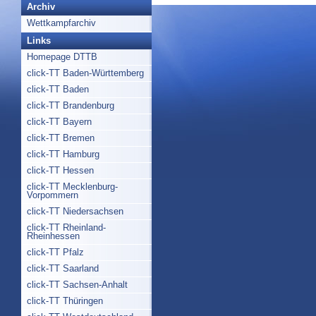
Archiv
Wettkampfarchiv
Links
Homepage DTTB
click-TT Baden-Württemberg
click-TT Baden
click-TT Brandenburg
click-TT Bayern
click-TT Bremen
click-TT Hamburg
click-TT Hessen
click-TT Mecklenburg-
Vorpommern
click-TT Niedersachsen
click-TT Rheinland-
Rheinhessen
click-TT Pfalz
click-TT Saarland
click-TT Sachsen-Anhalt
click-TT Thüringen