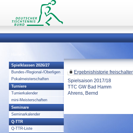
Home
>
Spielklassen 2026/27
Ergebnishistorie freischalten 
Bundes-/Regional-/Oberligen
Pokalmeisterschaften
Spielsaison 2017/18
TTC GW Bad Hamm
Turniere
Ahrens, Bernd
Turnierkalender
mini-Meisterschaften
Seminare
Seminarkalender
Q-TTR
Q-TTR-Liste