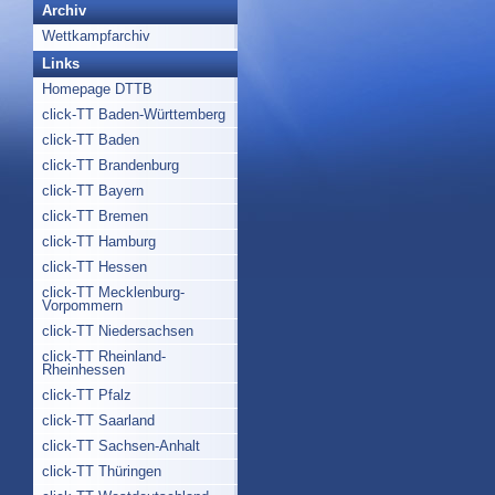
Archiv
Wettkampfarchiv
Links
Homepage DTTB
click-TT Baden-Württemberg
click-TT Baden
click-TT Brandenburg
click-TT Bayern
click-TT Bremen
click-TT Hamburg
click-TT Hessen
click-TT Mecklenburg-
Vorpommern
click-TT Niedersachsen
click-TT Rheinland-
Rheinhessen
click-TT Pfalz
click-TT Saarland
click-TT Sachsen-Anhalt
click-TT Thüringen