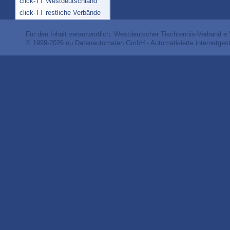
click-TT Westdeutschland
click-TT restliche Verbände
Für den Inhalt verantwortlich: Westdeutscher Tischtennis-Verband e.
© 1999-2026
nu Datenautomaten GmbH - Automatisierte internetges