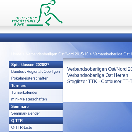
Home
>
Verbandsoberligen Ost/Nord 2015/16
>
Verbandsoberliga Ost
Spielklassen 2026/27
Verbandsoberligen Ost/Nord 2
Bundes-/Regional-/Oberligen
Verbandsoberliga Ost Herren
Pokalmeisterschaften
Steglitzer TTK - Cottbuser TT-
Turniere
Turnierkalender
mini-Meisterschaften
Seminare
Seminarkalender
Q-TTR
Q-TTR-Liste