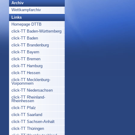
Archiv
Wettkampfarchiv
Links
Homepage DTTB
click-TT Baden-Württemberg
click-TT Baden
click-TT Brandenburg
click-TT Bayern
click-TT Bremen
click-TT Hamburg
click-TT Hessen
click-TT Mecklenburg-
Vorpommern
click-TT Niedersachsen
click-TT Rheinland-
Rheinhessen
click-TT Pfalz
click-TT Saarland
click-TT Sachsen-Anhalt
click-TT Thüringen