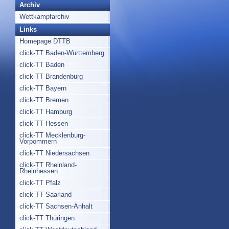
Archiv
Wettkampfarchiv
Links
Homepage DTTB
click-TT Baden-Württemberg
click-TT Baden
click-TT Brandenburg
click-TT Bayern
click-TT Bremen
click-TT Hamburg
click-TT Hessen
click-TT Mecklenburg-
Vorpommern
click-TT Niedersachsen
click-TT Rheinland-
Rheinhessen
click-TT Pfalz
click-TT Saarland
click-TT Sachsen-Anhalt
click-TT Thüringen