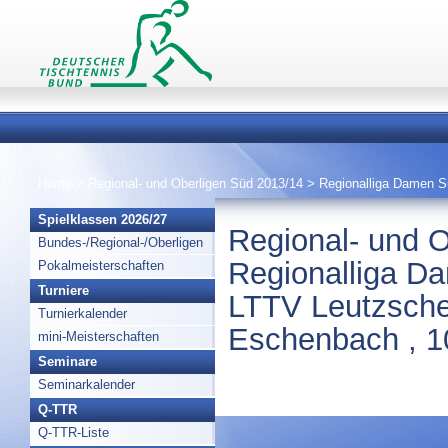
Home
>
Regional- und Oberligen Süd 2013/14
>
Regionalliga Damen 
Spielklassen 2026/27
Regional- und 
Bundes-/Regional-/Oberligen
Regionalliga D
Pokalmeisterschaften
Turniere
LTTV Leutzsche
Turnierkalender
Eschenbach , 1
mini-Meisterschaften
Seminare
Seminarkalender
Q-TTR
Q-TTR-Liste