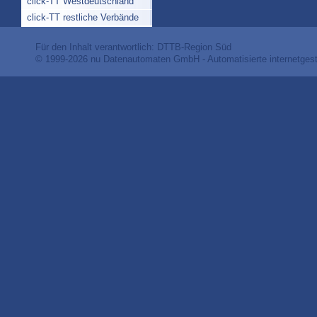
click-TT Westdeutschland
click-TT restliche Verbände
Für den Inhalt verantwortlich: DTTB-Region Süd
© 1999-2026
nu Datenautomaten GmbH - Automatisierte internetges