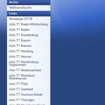
Archiv
Wettkampfarchiv
Links
Homepage DTTB
click-TT Baden-Württemberg
click-TT Baden
click-TT Brandenburg
click-TT Bayern
click-TT Bremen
click-TT Hamburg
click-TT Hessen
click-TT Mecklenburg-
Vorpommern
click-TT Niedersachsen
click-TT Rheinland-
Rheinhessen
click-TT Pfalz
click-TT Saarland
click-TT Sachsen-Anhalt
click-TT Thüringen