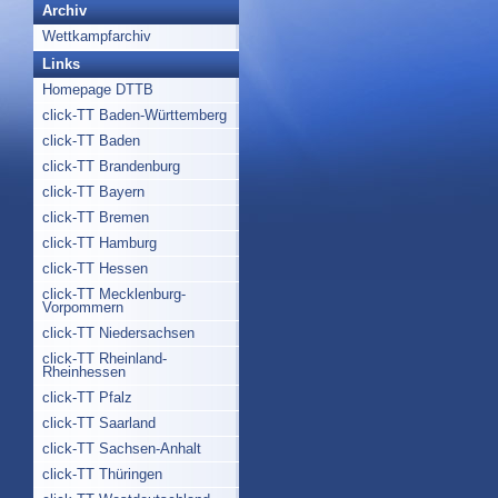
Archiv
Wettkampfarchiv
Links
Homepage DTTB
click-TT Baden-Württemberg
click-TT Baden
click-TT Brandenburg
click-TT Bayern
click-TT Bremen
click-TT Hamburg
click-TT Hessen
click-TT Mecklenburg-
Vorpommern
click-TT Niedersachsen
click-TT Rheinland-
Rheinhessen
click-TT Pfalz
click-TT Saarland
click-TT Sachsen-Anhalt
click-TT Thüringen