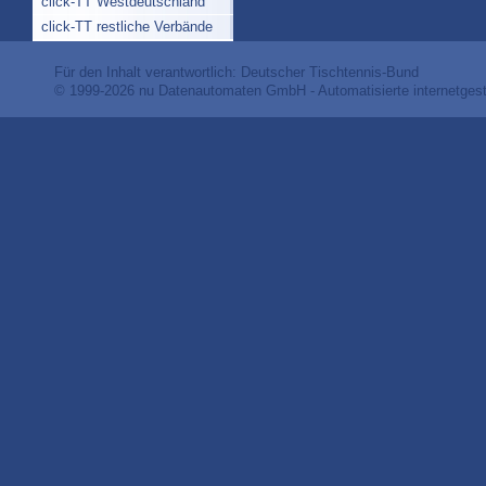
click-TT Westdeutschland
click-TT restliche Verbände
Für den Inhalt verantwortlich: Deutscher Tischtennis-Bund
© 1999-2026
nu Datenautomaten GmbH - Automatisierte internetges