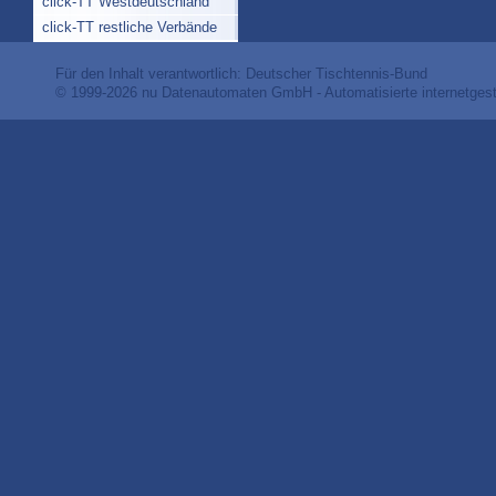
click-TT Westdeutschland
click-TT restliche Verbände
Für den Inhalt verantwortlich: Deutscher Tischtennis-Bund
© 1999-2026
nu Datenautomaten GmbH - Automatisierte internetges