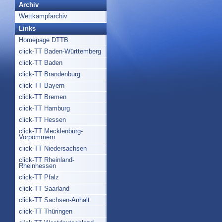
Archiv
Wettkampfarchiv
Links
Homepage DTTB
click-TT Baden-Württemberg
click-TT Baden
click-TT Brandenburg
click-TT Bayern
click-TT Bremen
click-TT Hamburg
click-TT Hessen
click-TT Mecklenburg-
Vorpommern
click-TT Niedersachsen
click-TT Rheinland-
Rheinhessen
click-TT Pfalz
click-TT Saarland
click-TT Sachsen-Anhalt
click-TT Thüringen