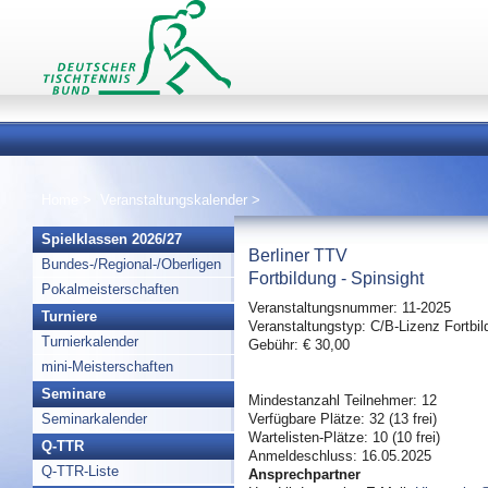
Home
>
Veranstaltungskalender
>
Spielklassen 2026/27
Berliner TTV
Bundes-/Regional-/Oberligen
Fortbildung - Spinsight
Pokalmeisterschaften
Veranstaltungsnummer: 11-2025
Turniere
Veranstaltungstyp: C/B-Lizenz Fortbi
Turnierkalender
Gebühr: € 30,00
mini-Meisterschaften
Seminare
Mindestanzahl Teilnehmer: 12
Seminarkalender
Verfügbare Plätze: 32 (13 frei)
Wartelisten-Plätze: 10 (10 frei)
Q-TTR
Anmeldeschluss: 16.05.2025
Q-TTR-Liste
Ansprechpartner