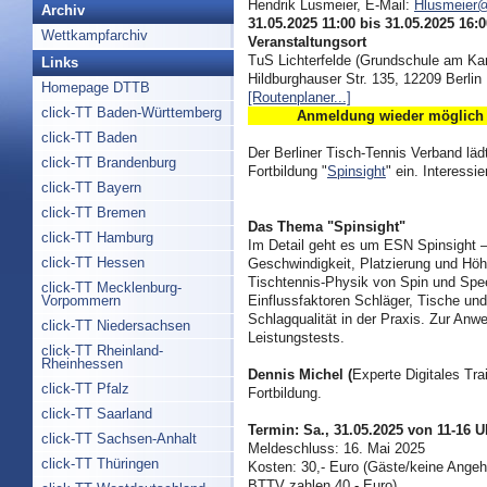
Hendrik Lusmeier, E-Mail:
Hlusmeier@
Archiv
31.05.2025 11:00 bis 31.05.2025 16:0
Wettkampfarchiv
Veranstaltungsort
TuS Lichterfelde (Grundschule am Karp
Links
Hildburghauser Str. 135, 12209 Berlin
Homepage DTTB
[Routenplaner...]
click-TT Baden-Württemberg
Anmeldung wieder möglic
click-TT Baden
Der Berliner Tisch-Tennis Verband lädt
click-TT Brandenburg
Fortbildung "
Spinsight
" ein. Interessi
click-TT Bayern
click-TT Bremen
Das Thema "Spinsight"
click-TT Hamburg
Im Detail geht es um ESN Spinsight 
click-TT Hessen
Geschwindigkeit, Platzierung und Höh
Tischtennis-Physik von Spin und Spee
click-TT Mecklenburg-
Vorpommern
Einflussfaktoren Schläger, Tische u
Schlagqualität in der Praxis. Zur An
click-TT Niedersachsen
Leistungstests.
click-TT Rheinland-
Rheinhessen
Dennis Michel (
Experte Digitales Tra
click-TT Pfalz
Fortbildung.
click-TT Saarland
Termin: Sa., 31.05.2025 von 11-16 U
click-TT Sachsen-Anhalt
Meldeschluss: 16. Mai 2025
click-TT Thüringen
Kosten: 30,- Euro (Gäste/keine Angeh
BTTV zahlen 40,- Euro)