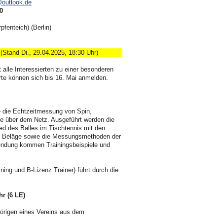
outlook.de
0
fenteich) (Berlin)
h
(Stand Di., 29.04.2025, 18:30 Uhr)
 alle Interessierten zu einer besonderen
erte können sich bis 16. Mai anmelden.
– die Echtzeitmessung von Spin,
e über dem Netz. Ausgeführt werden die
d des Balles im Tischtennis mit den
nd Beläge sowie die Messungsmethoden der
wendung kommen Trainingsbeispiele und
ining und B-Lizenz Trainer) führt durch die
hr (6 LE)
örigen eines Vereins aus dem