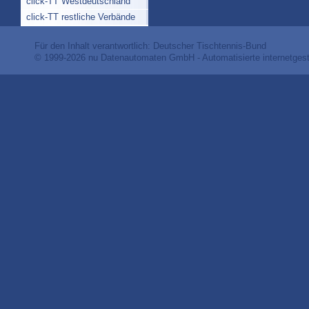
click-TT Westdeutschland
click-TT restliche Verbände
Für den Inhalt verantwortlich: Deutscher Tischtennis-Bund
© 1999-2026
nu Datenautomaten GmbH - Automatisierte internetges