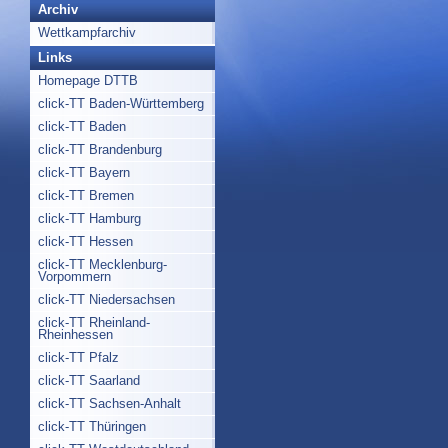
Archiv
Wettkampfarchiv
Links
Homepage DTTB
click-TT Baden-Württemberg
click-TT Baden
click-TT Brandenburg
click-TT Bayern
click-TT Bremen
click-TT Hamburg
click-TT Hessen
click-TT Mecklenburg-
Vorpommern
click-TT Niedersachsen
click-TT Rheinland-
Rheinhessen
click-TT Pfalz
click-TT Saarland
click-TT Sachsen-Anhalt
click-TT Thüringen