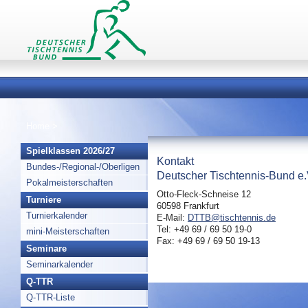
Home
>
Spielklassen 2026/27
Kontakt
Bundes-/Regional-/Oberligen
Deutscher Tischtennis-Bund e.
Pokalmeisterschaften
Otto-Fleck-Schneise 12
Turniere
60598 Frankfurt
Turnierkalender
E-Mail:
DTTB@tischtennis.de
Tel: +49 69 / 69 50 19-0
mini-Meisterschaften
Fax: +49 69 / 69 50 19-13
Seminare
Seminarkalender
Q-TTR
Q-TTR-Liste