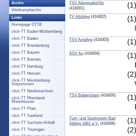
TSV Altenmarkt/Alz
Archiv
(1
(416001)
Wettkampfarchiv
TV Altötting
(416002)
(1
Links
Homepage DTTB
click-TT Baden-Württemberg
click-TT Baden
TSV Ampfing
(416003)
(1
click-TT Brandenburg
click-TT Bayern
ASV Au
(416004)
(1
click-TT Bremen
click-TT Hamburg
(2
click-TT Hessen
click-TT Mecklenburg-
Vorpommern
click-TT Niedersachsen
TSV Babensham
(416005)
(1
click-TT Rheinland-
Rheinhessen
click-TT Pfalz
click-TT Saarland
Turn- und Sportverein Bad
(1
click-TT Sachsen-Anhalt
Aibling 1861 e.V.
(416006)
(2
click-TT Thüringen