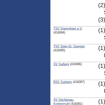
(2
(3
TSV Stammham e.V.
(1
(416084)
TSV Stein-St. Georgen
(1
(416085)
SV Surberg
(416086)
(1
BSC Surheim
(416087)
(1
SV Söchtenau-
(1
Krottenmühl
(416081)