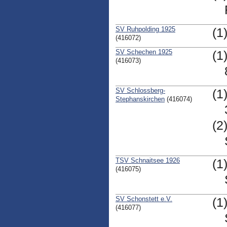
SV Ruhpolding 1925
(1
(416072)
SV Schechen 1925
(1
(416073)
SV Schlossberg-
(1
Stephanskirchen
(416074)
(2
TSV Schnaitsee 1926
(1
(416075)
SV Schonstett e.V.
(1
(416077)