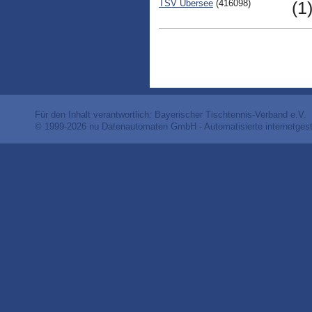
TSV Übersee
(416098)
(1
Für den Inhalt verantwortlich: Bayerischer Tischtennis-Verband e.V.
© 1999-2026
nu Datenautomaten GmbH - Automatisierte internetges