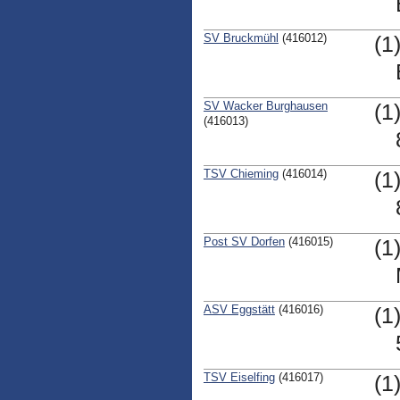
SV Bruckmühl
(416012)
(1
SV Wacker Burghausen
(1
(416013)
TSV Chieming
(416014)
(1
Post SV Dorfen
(416015)
(1
ASV Eggstätt
(416016)
(1
TSV Eiselfing
(416017)
(1