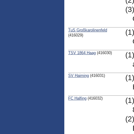
(2
(3
TuS Großkarolinenfeld
(1
(416029)
TSV 1864 Haag
(416030)
(1
SV Haiming
(416031)
(1
FC Halfing
(416032)
(1
(2