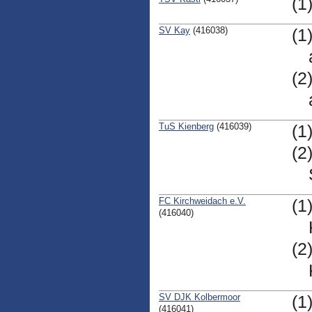
(1
SV Kay
(416038)
(1
(2
TuS Kienberg
(416039)
(1
(2
FC Kirchweidach e.V.
(1
(416040)
(2
SV DJK Kolbermoor
(1
(416041)