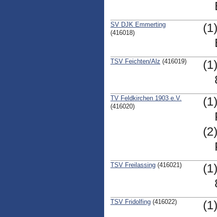
SV DJK Emmerting
(1
(416018)
TSV Feichten/Alz
(416019)
(1
TV Feldkirchen 1903 e.V.
(1
(416020)
(2
TSV Freilassing
(416021)
(1
TSV Fridolfing
(416022)
(1