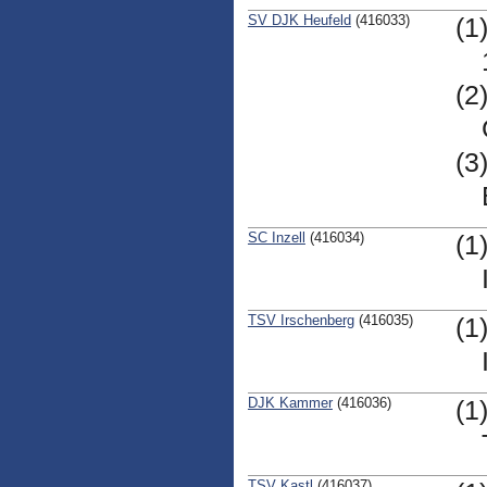
SV DJK Heufeld
(416033)
(1
(2
(3
SC Inzell
(416034)
(1
TSV Irschenberg
(416035)
(1
DJK Kammer
(416036)
(1
TSV Kastl
(416037)