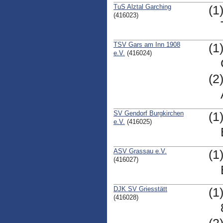
TuS Alztal Garching
(1
(416023)
TSV Gars am Inn 1908
(1
e.V.
(416024)
(2
SV Gendorf Burgkirchen
(1
e.V.
(416025)
ASV Grassau e.V.
(1
(416027)
DJK SV Griesstätt
(1
(416028)