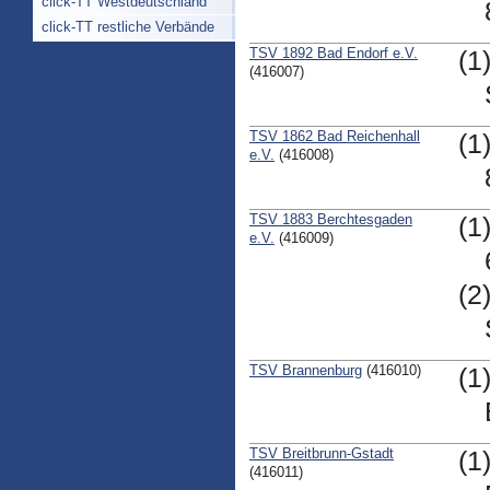
click-TT Westdeutschland
click-TT restliche Verbände
TSV 1892 Bad Endorf e.V.
(1
(416007)
TSV 1862 Bad Reichenhall
(1
e.V.
(416008)
TSV 1883 Berchtesgaden
(1
e.V.
(416009)
(2
TSV Brannenburg
(416010)
(1
TSV Breitbrunn-Gstadt
(1
(416011)