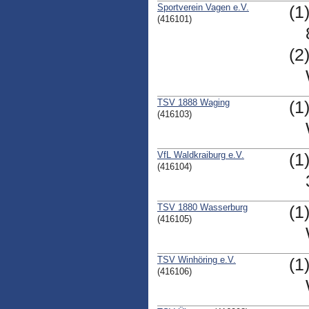
Sportverein Vagen e.V.
(1
(416101)
(2
TSV 1888 Waging
(1
(416103)
VfL Waldkraiburg e.V.
(1
(416104)
TSV 1880 Wasserburg
(1
(416105)
TSV Winhöring e.V.
(1
(416106)