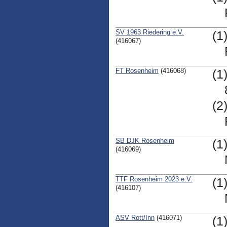
SV 1963 Riedering e.V.
(1
(416067)
FT Rosenheim
(416068)
(1
(2
SB DJK Rosenheim
(1
(416069)
TTF Rosenheim 2023 e.V.
(1
(416107)
ASV Rott/Inn
(416071)
(1