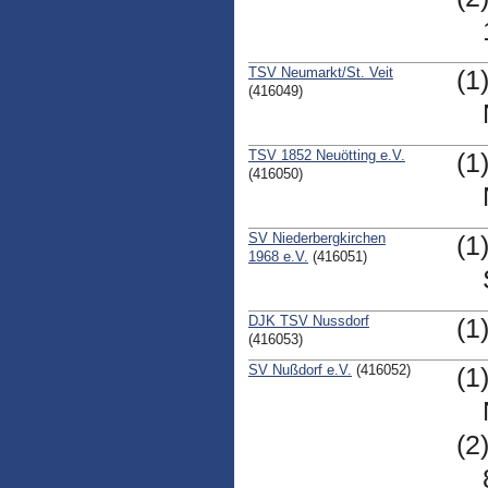
TSV Neumarkt/St. Veit
(1
(416049)
TSV 1852 Neuötting e.V.
(1
(416050)
SV Niederbergkirchen
(1
1968 e.V.
(416051)
DJK TSV Nussdorf
(1
(416053)
SV Nußdorf e.V.
(416052)
(1
(2