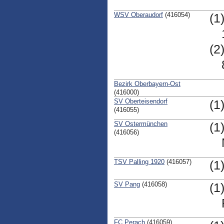
WSV Oberaudorf
(416054)
(1
(2
Bezirk Oberbayern-Ost
(416000)
SV Oberteisendorf
(1
(416055)
SV Ostermünchen
(1
(416056)
TSV Palling 1920
(416057)
(1
SV Pang
(416058)
(1
FC Perach
(416059)