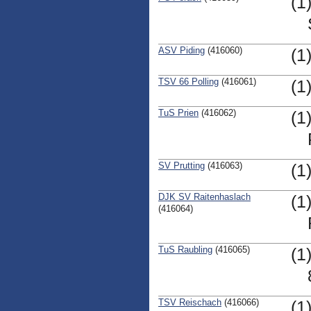
(1
ASV Piding
(416060)
(1
TSV 66 Polling
(416061)
(1
TuS Prien
(416062)
(1
SV Prutting
(416063)
(1
DJK SV Raitenhaslach
(1
(416064)
TuS Raubling
(416065)
(1
TSV Reischach
(416066)
(1