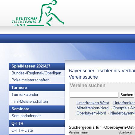
Home
>
Spielklassen 2026/27
Bayerischer Tischtennis-Verba
Bundes-/Regional-/Oberligen
Vereinssuche
Pokalmeisterschaften
Vereine suchen
Turniere
Turnierkalender
mini-Meisterschaften
Unterfranken-West
Unterfranke
Mittelfranken-Nord
Oberpfalz-N
Seminare
Oberbayern-Nord
Niederbayern-
Seminarkalender
Q-TTR
Suchergebnis für »Oberbayern-Ost
Q-TTR-Liste
Vereinsname
Spiellokal