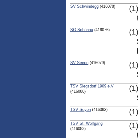
SV Schwindegg
(416078)
(1
SG Schönau
(416076)
(1
SV Seeon
(416079)
(1
TSV Siegsdorf 1909 e.V.
(1
(416080)
TSV Soyen
(416082)
(1
TSV St. Wolfgang
(1
(416083)