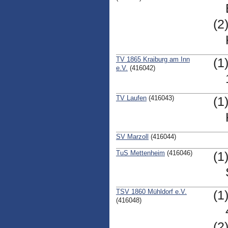
(2
TV 1865 Kraiburg am Inn
(1
e.V.
(416042)
TV Laufen
(416043)
(1
SV Marzoll
(416044)
TuS Mettenheim
(416046)
(1
TSV 1860 Mühldorf e.V.
(1
(416048)
(2