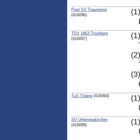
Post SV Traunstein
(1
(416096)
TSV 1863 Trostberg
(1
(416097)
(2
(3
TuS Töging
(416094)
(1
SV Unterneukirchen
(1
(416099)