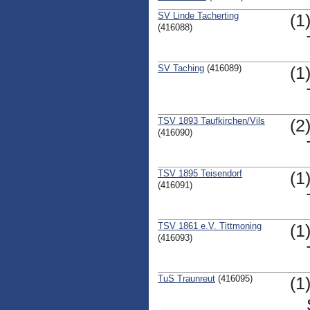
SV Linde Tacherting
(1
(416088)
SV Taching
(416089)
(1
TSV 1893 Taufkirchen/Vils
(2
(416090)
TSV 1895 Teisendorf
(1
(416091)
TSV 1861 e.V. Tittmoning
(1
(416093)
TuS Traunreut
(416095)
(1