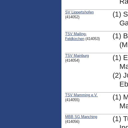
Ra
SV Lippertshofen
(1) 
(414052)
Ga
TSV Mailing-
(1) 
Feldkirchen
(414053)
(M
TSV Mainburg
(1) 
(414054)
Ma
(2) 
Eb
TSV Mamming e.V.
(1) 
(414055)
M
MBB SG Manching
(1) 
(414056)
In