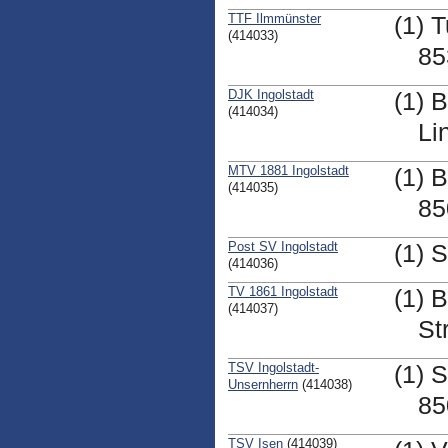
TTF Ilmmünster
(1) 
(414033)
85
DJK Ingolstadt
(1) 
(414034)
Li
MTV 1881 Ingolstadt
(1) 
(414035)
85
Post SV Ingolstadt
(1) 
(414036)
TV 1861 Ingolstadt
(1) 
(414037)
St
TSV Ingolstadt-
(1) 
Unsernherrn
(414038)
85
TSV Isen
(414039)