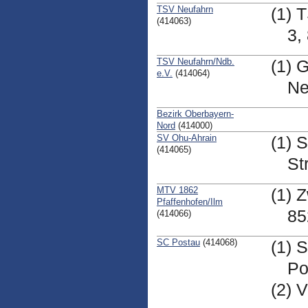
TSV Neufahrn
(1) 
(414063)
3,
TSV Neufahrn/Ndb.
(1) 
e.V.
(414064)
Ne
Bezirk Oberbayern-
Nord
(414000)
SV Ohu-Ahrain
(1) 
(414065)
St
MTV 1862
(1) 
Pfaffenhofen/Ilm
85
(414066)
SC Postau
(414068)
(1) 
Po
(2) 