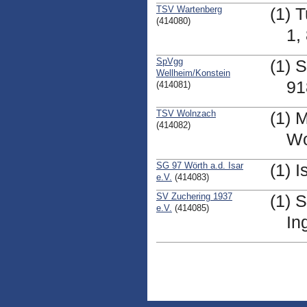
TSV Wartenberg
(1) 
(414080)
1,
SpVgg
(1) 
Wellheim/Konstein
91
(414081)
TSV Wolnzach
(1) 
(414082)
Wo
SG 97 Wörth a.d. Isar
(1) 
e.V.
(414083)
SV Zuchering 1937
(1) 
e.V.
(414085)
In