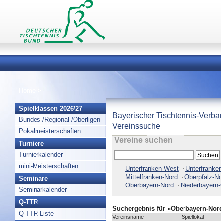
Home
>
Spielklassen 2026/27
Bayerischer Tischtennis-Verba
Bundes-/Regional-/Oberligen
Vereinssuche
Pokalmeisterschaften
Vereine suchen
Turniere
Turnierkalender
mini-Meisterschaften
Unterfranken-West
Unterfranke
Mittelfranken-Nord
Oberpfalz-N
Seminare
Oberbayern-Nord
Niederbayern-
Seminarkalender
Q-TTR
Suchergebnis für »Oberbayern-Nor
Q-TTR-Liste
Vereinsname
Spiellokal