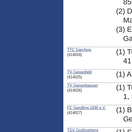
85
(2) 
Ma
(3) 
Ga
TTC Garching
(1) 
(414024)
41
TV Geisenfeld
(1) 
(414025)
TV Geisenhausen
(1) 
(414026)
1,
FC Gerolfing 1930 e.V.
(1) 
(414027)
Ge
TSV Großmehring