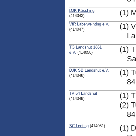
DJK Kösching
(1) 
(414043)
VfR Laberweinting e.V.
(1) 
(414047)
La
TG Landshut 1861
(1) 
e.V.
(414050)
Sa
DJK SB Landshut e.V.
(1) T
(414048)
84
TV 64 Landshut
(1) 
(414049)
(2) 
84
SC Lenting
(414051)
(1) 