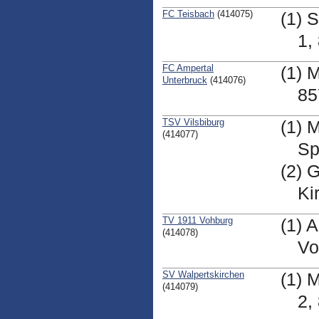
FC Teisbach
(414075)
(1) 
1,
FC Ampertal
(1) 
Unterbruck
(414076)
85
TSV Vilsbiburg
(1) 
(414077)
Sp
(2) 
Ki
TV 1911 Vohburg
(1) 
(414078)
Vo
SV Walpertskirchen
(1) 
(414079)
2,