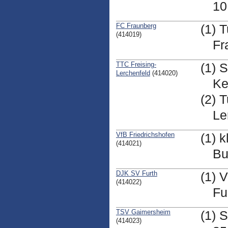
10
FC Fraunberg
(1) 
(414019)
Fr
TTC Freising-
(1) 
Lerchenfeld
(414020)
Ke
(2) 
Le
VfB Friedrichshofen
(1) 
(414021)
Bu
DJK SV Furth
(1) 
(414022)
Fu
TSV Gaimersheim
(1) S
(414023)