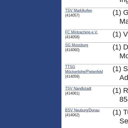
TSV Marklkofen
(1) 
(414057)
Ma
FC Mintraching e.V.
(1) 
(414058)
SG Moosburg
(1) 
(414060)
Mo
TTSG
(1) 
Möckenlohe/Pietenfeld
Ad
(414059)
TSV Nandlstadt
(1) 
(414061)
85
BSV Neuburg/Donau
(1) 
(414062)
Se