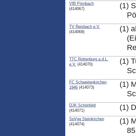
VfB Pörnbach
(1) S
(414067)
Pö
TV Reisbach e.V.
(1) 
(414069)
(E
Re
TTC Rottenburg a.d.L.
(1) 
e.V.
(414070)
Sc
FC Schweitenkirchen
(1) 
1946
(414073)
Sc
DJK Schönfeld
(1) 
(414071)
SpVgg Steinkirchen
(1) 
(414074)
85