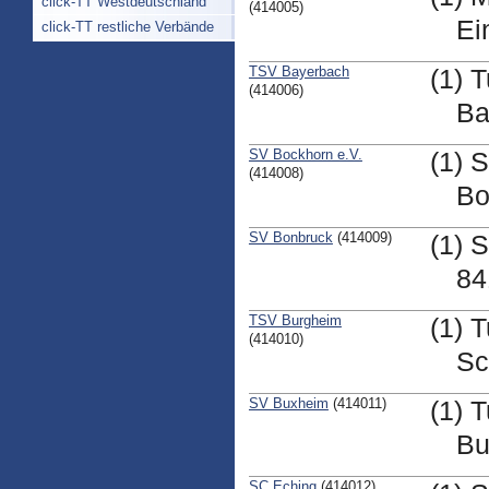
click-TT Westdeutschland
(414005)
Ei
click-TT restliche Verbände
TSV Bayerbach
(1) 
(414006)
Ba
SV Bockhorn e.V.
(1) 
(414008)
Bo
SV Bonbruck
(414009)
(1) 
84
TSV Burgheim
(1) 
(414010)
Sc
SV Buxheim
(414011)
(1) 
Bu
SC Eching
(414012)