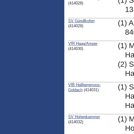
(1) 
(414028)
13
SV Gündlkofen
(1) 
(414029)
84
VfR Haag/Amper
(1) 
(414030)
Ha
(2) 
Ha
VfB Hallbergmoos-
(1) 
Goldach
(414031)
Ha
Ha
SV Hohenkammer
(1) 
(414032)
H