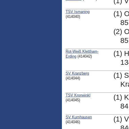
(1) 
TSV Ismaning
(1) 
(414040)
85
(2) 
85
Rot-Weiß Klettham-
(1) 
Erding
(414042)
13
SV Kranzberg
(1) 
(414044)
Kr
TSV Kronwinkl
(1) 
(414045)
84
SV Kumhausen
(1) 
(414046)
84