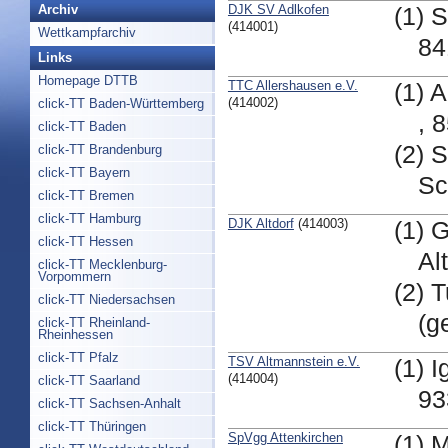
DJK SV Adlkofen
Archiv
(1) 
(414001)
Wettkampfarchiv
84
Links
Homepage DTTB
TTC Allershausen e.V.
(1) 
(414002)
click-TT Baden-Württemberg
, 
click-TT Baden
(2) 
click-TT Brandenburg
click-TT Bayern
Sc
click-TT Bremen
click-TT Hamburg
DJK Altdorf
(414003)
(1) 
click-TT Hessen
Al
click-TT Mecklenburg-
Vorpommern
(2) T
click-TT Niedersachsen
(g
click-TT Rheinland-
Rheinhessen
click-TT Pfalz
TSV Altmannstein e.V.
(1) 
(414004)
click-TT Saarland
93
click-TT Sachsen-Anhalt
click-TT Thüringen
SpVgg Attenkirchen
(1) 