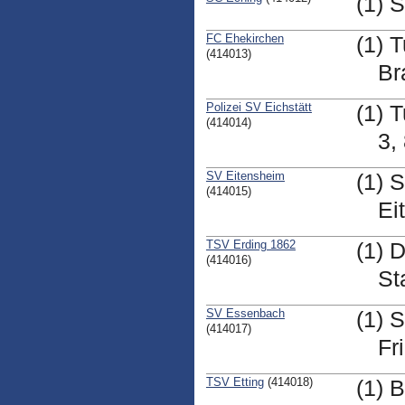
(1) 
FC Ehekirchen
(1) 
(414013)
Br
Polizei SV Eichstätt
(1) T
(414014)
3,
SV Eitensheim
(1) 
(414015)
Ei
TSV Erding 1862
(1) 
(414016)
St
SV Essenbach
(1) 
(414017)
Fr
TSV Etting
(414018)
(1) 