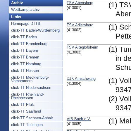
TSV Abensberg
Archiv
(1) TS
(413001)
Wettkampfarchiv
Abe
Links
Homepage DTTB
TSV Adlersberg
(1) Sc
(413002)
click-TT Baden-Württemberg
Pett
click-TT Baden
click-TT Brandenburg
TSV Alteglofsheim
(1) Tur
click-TT Bayern
(413003)
in d
click-TT Bremen
click-TT Hamburg
Schu
click-TT Hessen
click-TT Mecklenburg-
DJK Arnschwang
(1) Vo
Vorpommern
(413004)
click-TT Niedersachsen
934
click-TT Rheinland-
(2) Vo
Rheinhessen
click-TT Pfalz
934
click-TT Saarland
click-TT Sachsen-Anhalt
VfB Bach e.V.
(1) Me
(413005)
click-TT Thüringen