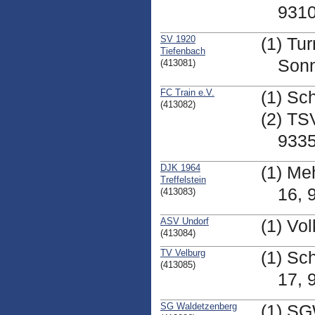
9310
SV 1920
(1) Tu
Tiefenbach
Sonn
(413081)
FC Train e.V.
(1) Sc
(413082)
(2) TS
9335
DJK 1964
(1) Me
Treffelstein
16, 
(413083)
ASV Undorf
(1) Vo
(413084)
TV Velburg
(1) Sc
(413085)
17, 
SG Waldetzenberg
(1) SG