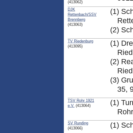
(413062)
DJK
(1) Sc
Rettenbach/SSV
Rett
Brennberg
(413063)
(2) Sc
TV Riedenburg
(1) Dr
(413095)
Ried
(2) Re
Ried
(3) Gr
35, 
TSV Rohr 1921
(1) Tu
e.V.
(413064)
Roh
SV Runding
(1) Sc
(413066)