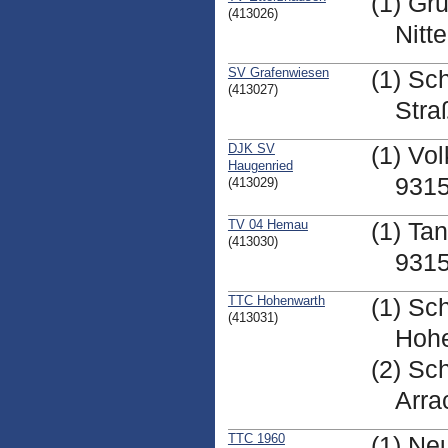
(1) Gr
(413026)
Nitt
SV Grafenwiesen
(1) Sc
(413027)
Stra
DJK SV
(1) Vo
Haugenried
931
(413029)
TV 04 Hemau
(1) Ta
(413030)
931
TTC Hohenwarth
(1) Sc
(413031)
Hoh
(2) Sc
Arra
TTC 1960
(1) Ne