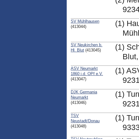
9234
SV Mühlhausen
(1) Ha
(413044)
Müh
SV Neukirchen b.
(1) Sc
Hl. Blut
(413045)
Blut
ASV Neumarkt
(1) AS
1860 i.d. OPf e.V.
923
(413047)
DJK Germania
(1) Tu
Neumarkt
923
(413046)
TSV
(1) Tur
Neustadt/Donau
9333
(413048)