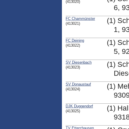
(413020)
6, 9
FC Chammünster
(1) Sc
(413021)
1, 
FC Deining
(1) Sc
(413022)
5, 9
SV Diesenbach
(1) Sc
(413023)
Die
SV Donaustauf
(1) Me
(413024)
9309
DJK Duggendorf
(1) Ha
(413025)
9318
TV Etterzhausen