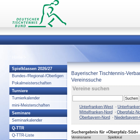
Home
>
Spielklassen 2026/27
Bayerischer Tischtennis-Verba
Bundes-/Regional-/Oberligen
Vereinssuche
Pokalmeisterschaften
Vereine suchen
Turniere
Turnierkalender
mini-Meisterschaften
Unterfranken-West
Unterfranke
Mittelfranken-Nord
Oberpfalz-N
Seminare
Oberbayern-Nord
Niederbayern-
Seminarkalender
Q-TTR
Suchergebnis für »Oberpfalz-Süd«
Q-TTR-Liste
Vereinsname
Spiellokal