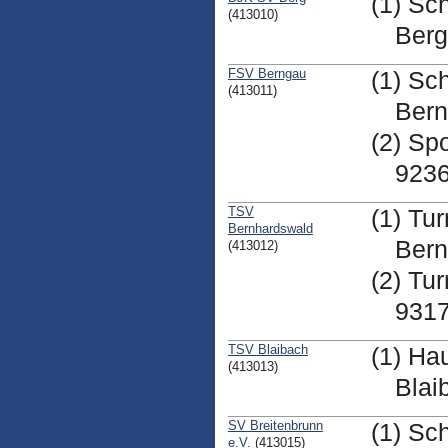
(1) Sc
(413010)
Ber
FSV Berngau
(1) Sc
(413011)
Ber
(2) Sp
923
TSV
(1) Tu
Bernhardswald
Bern
(413012)
(2) Tu
9317
TSV Blaibach
(1) Ha
(413013)
Blai
SV Breitenbrunn
(1) Sc
e.V.
(413015)