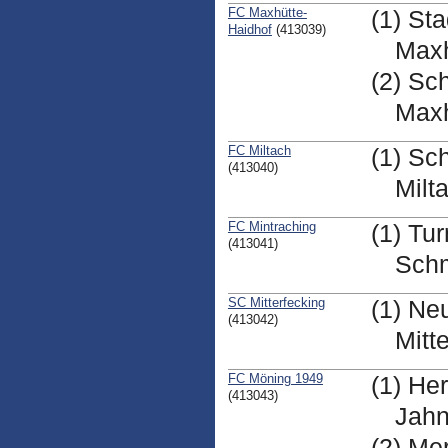
FC Maxhütte-
(1) St
Haidhof
(413039)
Maxh
(2) Sch
Maxh
FC Miltach
(1) Sc
(413040)
Milt
FC Mintraching
(1) Tu
(413041)
Schm
SC Mitterfecking
(1) Ne
(413042)
Mitt
FC Möning 1949
(1) He
(413043)
Jahn
(2) Me