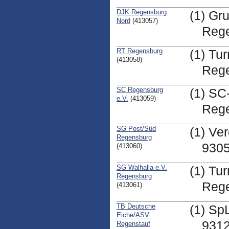
DJK Regensburg
(1) Gr
Nord
(413057)
Reg
RT Regensburg
(1) Tu
(413058)
Reg
SC Regensburg
(1) SC
e.V.
(413059)
Reg
SG Post/Süd
(1) Ve
Regensburg
930
(413060)
SG Walhalla e.V.
(1) Tu
Regensburg
Rege
(413061)
TB Deutsche
(1) Sp
Eiche/ASV
9312
Regenstauf