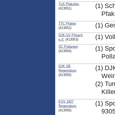
TuS Pfakofen
(1) Sc
(413051)
Pfak
TTC Pfatter
(1) Ge
(413052)
DJK-SV Pilsach
(1) Vo
e.V.
(413053)
SC Pollanten
(1) Sp
(413054)
Poll
DJK SB
(1) DJ
Regensburg
Wein
(413055)
(2) Tu
Kill
ESV 1927
(1) Sp
Regensburg
930
(413056)