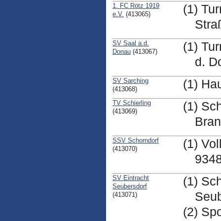
1. FC Rötz 1919
(1) Tu
e.V.
(413065)
Stra
SV Saal a.d.
(1) Tu
Donau
(413067)
d. D
SV Sarching
(1) Ha
(413068)
TV Schierling
(1) Sc
(413069)
Bran
SSV Schorndorf
(1) Vo
(413070)
9348
SV Eintracht
(1) Sc
Seubersdorf
Seub
(413071)
(2) Sp