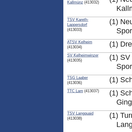
Kallmünz
(413032)
Kall
TSV Kareth-
(1) Ne
Lappersdorf
Spor
(413033)
ATSV Kelheim
(1) Dr
(413034)
SV Kelheimwinzer
(1) SV
(413035)
Spor
TSG Laaber
(1) Sc
(413036)
TTC Lam
(413037)
(1) Sc
Ging
TSV Langquaid
(1) Tu
(413038)
Lang