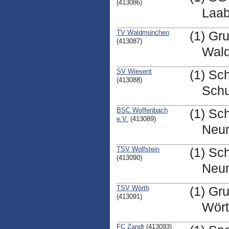
(413086)
Laab
TV Waldmünchen
(1) Gr
(413087)
Wal
SV Wiesent
(1) Sc
(413088)
Schu
BSC Woffenbach
(1) Sc
e.V.
(413089)
Neu
TSV Wolfstein
(1) Sch
(413090)
Neu
TSV Wörth
(1) Gr
(413091)
Wör
FC Zandt
(413093)