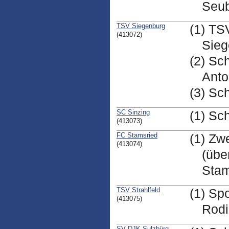
Seub
TSV Siegenburg
(1) TS
(413072)
Sieg
(2) Sc
Anto
(3) Sc
SC Sinzing
(1) Sc
(413073)
FC Stamsried
(1) Zw
(413074)
(übe
Stam
TSV Strahlfeld
(1) Sp
(413075)
Rod
SV DJK Sulzbürg