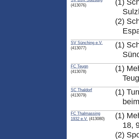
(1) Sc
(413076)
Sulz
(2) Sc
Espa
SV Sünching e.V.
(1) Sc
(413077)
Sün
FC Teugn
(1) Me
(413078)
Teu
SC Thaldorf
(1) Tu
(413079)
beim
FC Thalmassing
(1) Me
1932 e.V.
(413080)
18, 
(2) Sp