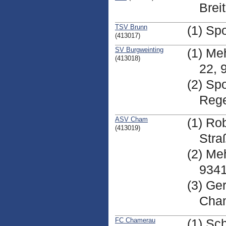
Brei
TSV Brunn
(1) Sp
(413017)
SV Burgweinting
(1) Me
(413018)
22, 
(2) Sp
Reg
ASV Cham
(1) Ro
(413019)
Stra
(2) Me
934
(3) Ge
Cha
FC Chamerau
(1) Sc