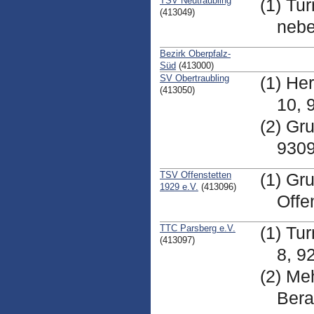
TSV Neutraubling
(1) Tu
(413049)
nebe
Bezirk Oberpfalz-
Süd
(413000)
SV Obertraubling
(1) He
(413050)
10, 
(2) Gr
9309
TSV Offenstetten
(1) Gr
1929 e.V.
(413096)
Offe
TTC Parsberg e.V.
(1) Tu
(413097)
8, 9
(2) Me
Bera