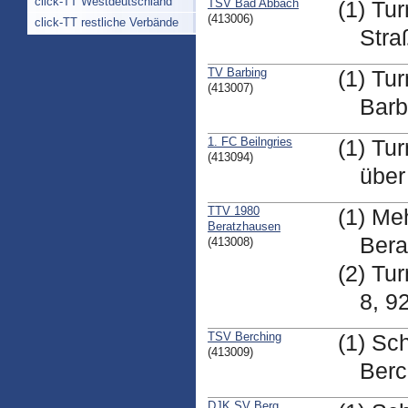
click-TT Westdeutschland
TSV Bad Abbach
(1) Tu
(413006)
click-TT restliche Verbände
Stra
TV Barbing
(1) Tu
(413007)
Barb
1. FC Beilngries
(1) Tu
(413094)
über
TTV 1980
(1) Me
Beratzhausen
Bera
(413008)
(2) Tu
8, 9
TSV Berching
(1) Sc
(413009)
Berc
DJK SV Berg