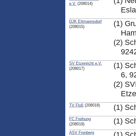
(1) Ne
e.V.
(208014)
Esla
DJK Ettmannsdorf
(1) Gr
(208015)
Ham
(2) Sc
924
SV Etzenricht e.V.
(1) Sc
(208017)
6, 9
(2) SV
Etze
TV Floß
(208018)
(1) Sc
FC Freihung
(1) Sc
(208019)
ASV Fronberg
(1) Sc