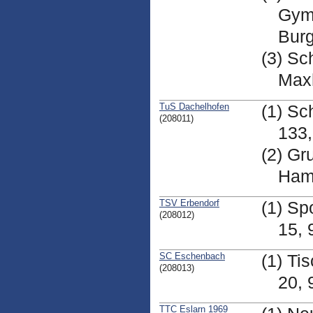
Gym
Burg
(3) Sc
Max
TuS Dachelhofen
(1) Sc
(208011)
133
(2) Gr
Hamm
TSV Erbendorf
(1) Sp
(208012)
15, 
SC Eschenbach
(1) Ti
(208013)
20,
TTC Eslarn 1969