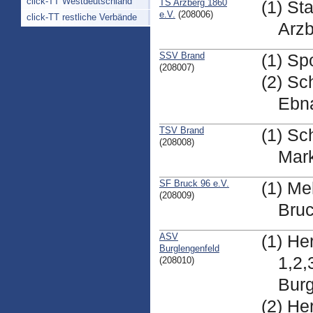
click-TT Westdeutschland
TS Arzberg 1860
(1) St
e.V.
(208006)
click-TT restliche Verbände
Arz
SSV Brand
(1) Sp
(208007)
(2) Sc
Ebn
TSV Brand
(1) Sc
(208008)
Mark
SF Bruck 96 e.V.
(1) Me
(208009)
Bruc
ASV
(1) He
Burglengenfeld
1,2,
(208010)
Burg
(2) He