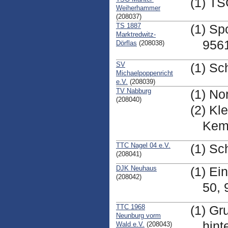
(1) TS
Weiherhammer
(208037)
TS 1887
(1) Sp
Marktredwitz-
9561
Dörflas
(208038)
SV
(1) Sc
Michaelpoppenricht
e.V.
(208039)
TV Nabburg
(1) No
(208040)
(2) Kl
Kem
TTC Nagel 04 e.V.
(1) Sc
(208041)
DJK Neuhaus
(1) Ei
(208042)
50,
TTC 1968
(1) Gr
Neunburg vorm
hint
Wald e.V.
(208043)