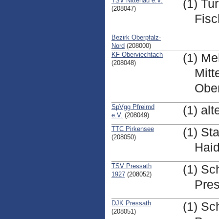
TSV Nittenau e.V.
(1) Tu
(208047)
Fisc
Bezirk Oberpfalz-
Nord
(208000)
KF Oberviechtach
(1) Me
(208048)
Mitt
Obe
SpVgg Pfreimd
(1) al
e.V.
(208049)
TTC Pirkensee
(1) St
(208050)
Hai
TSV Pressath
(1) Sc
1927
(208052)
Pre
DJK Pressath
(1) Sc
(208051)