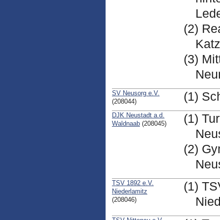
Lede
(2) Re
Katz
(3) Mi
Neu
SV Neusorg e.V.
(1) Sc
(208044)
DJK Neustadt a.d.
(1) Tu
Waldnaab
(208045)
Neus
(2) Gy
Neus
TSV 1892 e.V.
(1) TS
Niederlamitz
Nied
(208046)