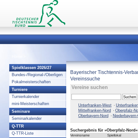
Home
>
Spielklassen 2026/27
Bayerischer Tischtennis-Verba
Bundes-/Regional-/Oberligen
Vereinssuche
Pokalmeisterschaften
Vereine suchen
Turniere
Turnierkalender
mini-Meisterschaften
Unterfranken-West
Unterfranke
Mittelfranken-Nord
Oberpfalz-N
Seminare
Oberbayern-Nord
Niederbayern-
Seminarkalender
Q-TTR
Suchergebnis für »Oberpfalz-Nord«
Q-TTR-Liste
Vereinsname
Spiellokal