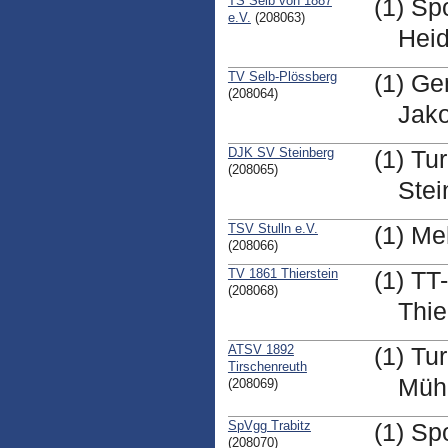
TS Selb von 1887
(1) Sp
e.V.
(208063)
Heid
TV Selb-Plössberg
(1) Ge
(208064)
Jako
DJK SV Steinberg
(1) Tu
(208065)
Ste
TSV Stulln e.V.
(1) Me
(208066)
TV 1861 Thierstein
(1) TT
(208068)
Thie
ATSV 1892
(1) Tu
Tirschenreuth
Mühl
(208069)
SpVgg Trabitz
(1) Sp
(208070)