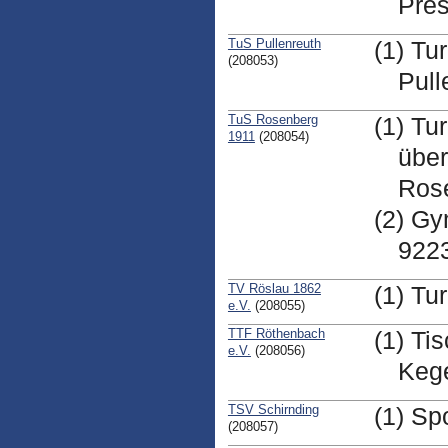
Pre
TuS Pullenreuth
(1) Tu
(208053)
Pull
TuS Rosenberg
(1) Tu
1911
(208054)
über
Ros
(2) Gy
922
TV Röslau 1862
(1) Tu
e.V.
(208055)
TTF Röthenbach
(1) T
e.V.
(208056)
Kege
TSV Schirnding
(1) Sp
(208057)