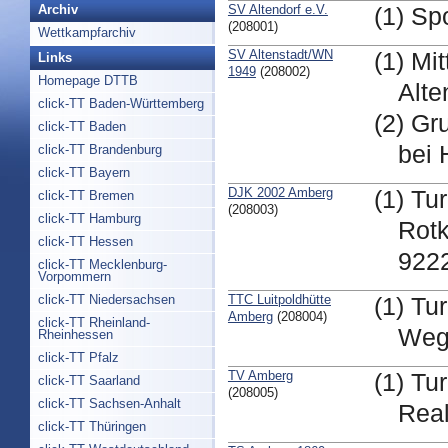
SV Altendorf e.V.
Archiv
(1) Sp
(208001)
Wettkampfarchiv
SV Altenstadt/WN
(1) Mi
Links
1949
(208002)
Homepage DTTB
Alte
click-TT Baden-Württemberg
(2) Gr
click-TT Baden
bei 
click-TT Brandenburg
click-TT Bayern
DJK 2002 Amberg
(1) Tu
click-TT Bremen
(208003)
click-TT Hamburg
Rotk
click-TT Hessen
922
click-TT Mecklenburg-
Vorpommern
TTC Luitpoldhütte
click-TT Niedersachsen
(1) Tu
Amberg
(208004)
click-TT Rheinland-
Weg
Rheinhessen
click-TT Pfalz
TV Amberg
(1) Tu
click-TT Saarland
(208005)
click-TT Sachsen-Anhalt
Real
click-TT Thüringen