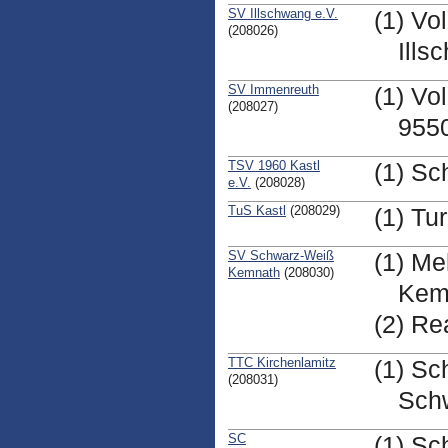
SV Illschwang e.V.
(1) Vo
(208026)
Ills
SV Immenreuth
(1) Vo
(208027)
955
TSV 1960 Kastl
(1) Sc
e.V.
(208028)
TuS Kastl
(208029)
(1) Tu
SV Schwarz-Weiß
(1) Me
Kemnath
(208030)
Kem
(2) Re
TTC Kirchenlamitz
(1) Sc
(208031)
Schw
SC
(1) Sc