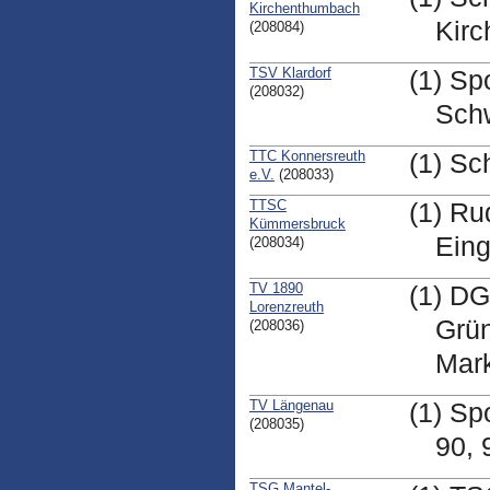
Kirchenthumbach
Kir
(208084)
TSV Klardorf
(1) Sp
(208032)
Sch
TTC Konnersreuth
(1) Sc
e.V.
(208033)
TTSC
(1) Ru
Kümmersbruck
Ein
(208034)
TV 1890
(1) DG
Lorenzreuth
Grün
(208036)
Mark
TV Längenau
(1) Sp
(208035)
90, 
TSG Mantel-