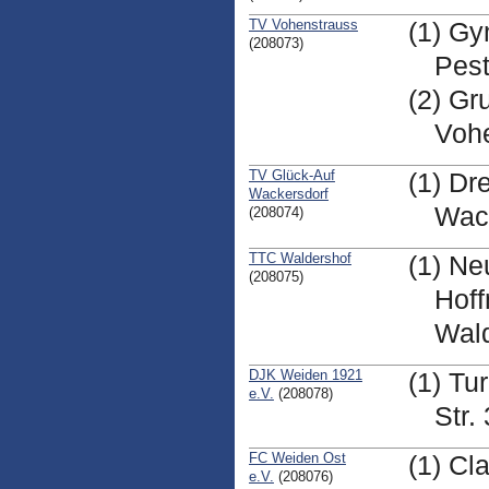
TV Vohenstrauss
(1) Gy
(208073)
Pest
(2) Gr
Voh
TV Glück-Auf
(1) Dr
Wackersdorf
Wac
(208074)
TTC Waldershof
(1) Ne
(208075)
Hoff
Wal
DJK Weiden 1921
(1) Tu
e.V.
(208078)
Str.
FC Weiden Ost
(1) Cl
e.V.
(208076)