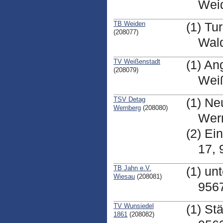
Wei
TB Weiden
(1) Tu
(208077)
Wal
TV Weißenstadt
(1) An
(208079)
Wei
TSV Detag
(1) Ne
Wernberg
(208080)
Wern
(2) Ei
17, 
TB Jahn e.V.
(1) un
Wiesau
(208081)
956
TV Wunsiedel
(1) St
1861
(208082)