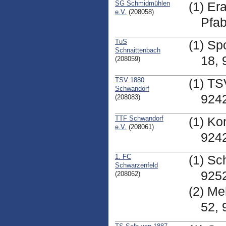
SG Schmidmühlen
(1) Er
e.V.
(208058)
Pfa
TuS
(1) Sp
Schnaittenbach
18, 
(208059)
TSV 1880
(1) TS
Schwandorf
924
(208083)
TTF Schwandorf
(1) Ko
e.V.
(208061)
924
1. FC
(1) Sc
Schwarzenfeld
925
(208062)
(2) Me
52,