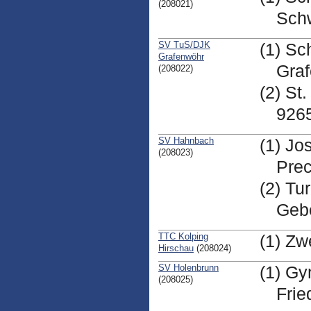
(208021)
Schw
SV TuS/DJK
(1) Sc
Grafenwöhr
Gra
(208022)
(2) St
926
SV Hahnbach
(1) Jo
(208023)
Prec
(2) Tu
Geb
TTC Kolping
(1) Zw
Hirschau
(208024)
SV Holenbrunn
(1) Gy
(208025)
Frie