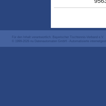
956
Für den Inhalt verantwortlich: Bayerischer Tischtennis-Verband e.V.
© 1999-2026
nu Datenautomaten GmbH - Automatisierte internetges