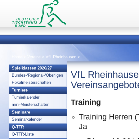
Home
>
Vereine
>
VfL Rheinhausen
>
Spielklassen 2026/27
VfL Rheinhaus
Bundes-/Regional-/Oberligen
Vereinsangebot
Pokalmeisterschaften
Turniere
Turnierkalender
Training
mini-Meisterschaften
Seminare
Training Herren (
Seminarkalender
Ja
Q-TTR
Q-TTR-Liste