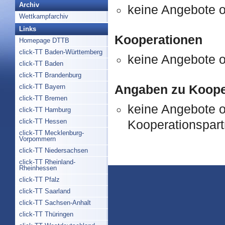
Archiv
keine Angebote 
Wettkampfarchiv
Links
Kooperationen
Homepage DTTB
click-TT Baden-Württemberg
keine Angebote 
click-TT Baden
click-TT Brandenburg
Angaben zu Koope
click-TT Bayern
click-TT Bremen
keine Angebote 
click-TT Hamburg
click-TT Hessen
Kooperationspart
click-TT Mecklenburg-
Vorpommern
click-TT Niedersachsen
click-TT Rheinland-
Rheinhessen
click-TT Pfalz
click-TT Saarland
click-TT Sachsen-Anhalt
click-TT Thüringen