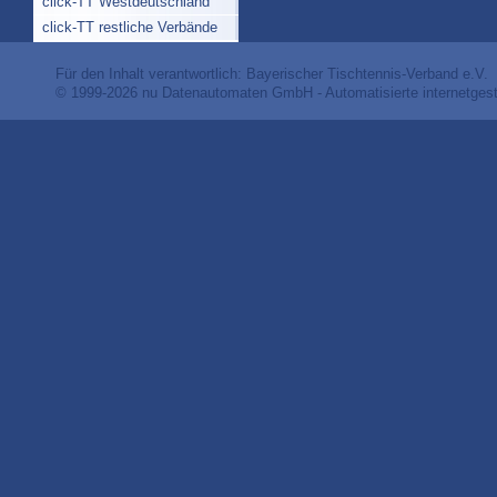
click-TT Westdeutschland
click-TT restliche Verbände
Für den Inhalt verantwortlich: Bayerischer Tischtennis-Verband e.V.
© 1999-2026
nu Datenautomaten GmbH - Automatisierte internetges