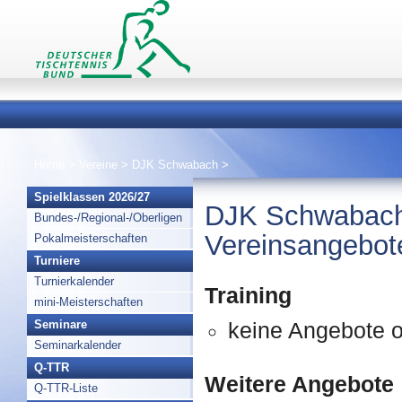
Home
>
Vereine
>
DJK Schwabach
>
Spielklassen 2026/27
DJK Schwabac
Bundes-/Regional-/Oberligen
Vereinsangebot
Pokalmeisterschaften
Turniere
Turnierkalender
Training
mini-Meisterschaften
Seminare
keine Angebote o
Seminarkalender
Q-TTR
Weitere Angebote
Q-TTR-Liste