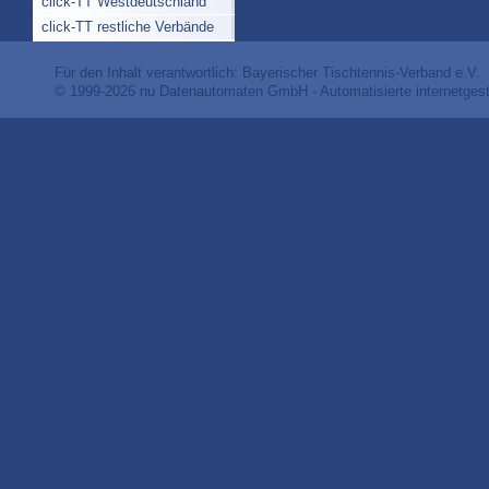
click-TT Westdeutschland
click-TT restliche Verbände
Für den Inhalt verantwortlich: Bayerischer Tischtennis-Verband e.V.
© 1999-2026
nu Datenautomaten GmbH - Automatisierte internetges