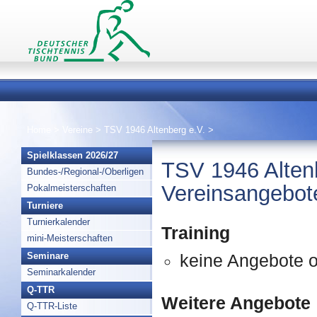
Home
>
Vereine
>
TSV 1946 Altenberg e.V.
>
Spielklassen 2026/27
TSV 1946 Alten
Bundes-/Regional-/Oberligen
Vereinsangebot
Pokalmeisterschaften
Turniere
Turnierkalender
Training
mini-Meisterschaften
Seminare
keine Angebote o
Seminarkalender
Q-TTR
Weitere Angebote
Q-TTR-Liste