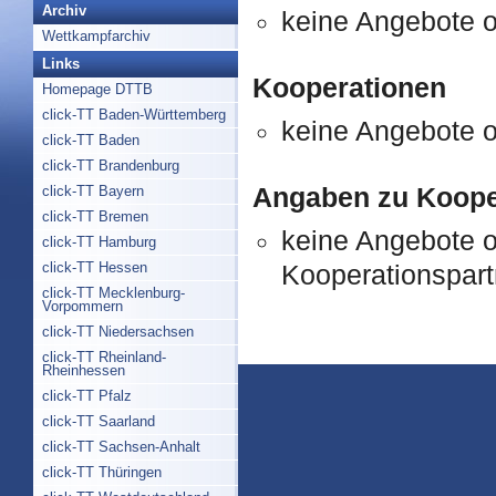
Archiv
keine Angebote 
Wettkampfarchiv
Links
Kooperationen
Homepage DTTB
click-TT Baden-Württemberg
keine Angebote 
click-TT Baden
click-TT Brandenburg
Angaben zu Koope
click-TT Bayern
click-TT Bremen
keine Angebote 
click-TT Hamburg
click-TT Hessen
Kooperationspart
click-TT Mecklenburg-
Vorpommern
click-TT Niedersachsen
click-TT Rheinland-
Rheinhessen
click-TT Pfalz
click-TT Saarland
click-TT Sachsen-Anhalt
click-TT Thüringen