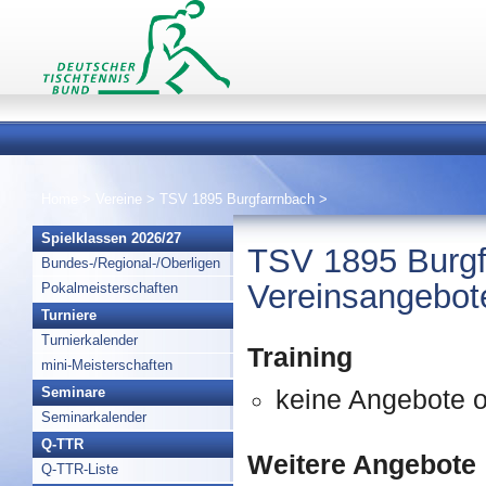
Home
>
Vereine
>
TSV 1895 Burgfarrnbach
>
Spielklassen 2026/27
TSV 1895 Burgf
Bundes-/Regional-/Oberligen
Vereinsangebot
Pokalmeisterschaften
Turniere
Turnierkalender
Training
mini-Meisterschaften
Seminare
keine Angebote o
Seminarkalender
Q-TTR
Weitere Angebote
Q-TTR-Liste