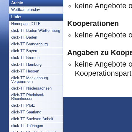
Archiv
keine Angebote 
Wettkampfarchiv
Links
Kooperationen
Homepage DTTB
click-TT Baden-Württemberg
keine Angebote 
click-TT Baden
click-TT Brandenburg
Angaben zu Koope
click-TT Bayern
click-TT Bremen
keine Angebote 
click-TT Hamburg
click-TT Hessen
Kooperationspart
click-TT Mecklenburg-
Vorpommern
click-TT Niedersachsen
click-TT Rheinland-
Rheinhessen
click-TT Pfalz
click-TT Saarland
click-TT Sachsen-Anhalt
click-TT Thüringen