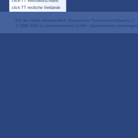
click-TT Westdeutschland
click-TT restliche Verbände
Für den Inhalt verantwortlich: Bayerischer Tischtennis-Verband e.V.
© 1999-2026
nu Datenautomaten GmbH - Automatisierte internetges