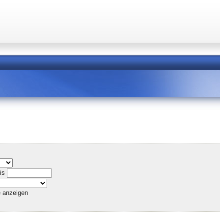
is
e anzeigen