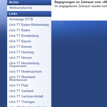
Begegnungen im Zeitraum vom »06.
Archiv
Im angegebenen Zeitraum wurden kei
Wettkampfarchiv
Links
Homepage DTTB
click-TT Baden-Württemberg
click-TT Baden
click-TT Brandenburg
click-TT Bayern
click-TT Bremen
click-TT Hamburg
click-TT Hessen
click-TT Mecklenburg-
Vorpommern
click-TT Niedersachsen
click-TT Rheinland-
Rheinhessen
click-TT Pfalz
click-TT Saarland
click-TT Sachsen-Anhalt
click-TT Thüringen