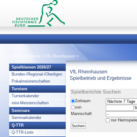
Home
>
Vereine
>
VfL Rheinhausen
>
Spielklassen 2026/27
VfL Rheinhausen
Bundes-/Regional-/Oberligen
Spielbetrieb und Ergebnisse
Pokalmeisterschaften
Turniere
Spielberichte Suchen
Turnierkalender
Zeitraum
mini-Meisterschaften
von
b
Seminare
Mannschaft
Seminarkalender
nur Heimspiel
Q-TTR
Q-TTR-Liste