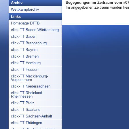
Begegnungen im Zeitraum vom »07.
Archiv
Im angegebenen Zeitraum wurden kei
Wettkampfarchiv
Links
Homepage DTTB
click-TT Baden-Württemberg
click-TT Baden
click-TT Brandenburg
click-TT Bayern
click-TT Bremen
click-TT Hamburg
click-TT Hessen
click-TT Mecklenburg-
Vorpommern
click-TT Niedersachsen
click-TT Rheinland-
Rheinhessen
click-TT Pfalz
click-TT Saarland
click-TT Sachsen-Anhalt
click-TT Thüringen