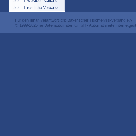
click-TT Westdeutschland
click-TT restliche Verbände
Für den Inhalt verantwortlich: Bayerischer Tischtennis-Verband e.V.
© 1999-2026
nu Datenautomaten GmbH - Automatisierte internetges