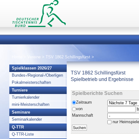
Home
>
Vereine
>
TSV 1862 Schillingsfürst
>
Spielklassen 2026/27
TSV 1862 Schillingsfürst
Bundes-/Regional-/Oberligen
Spielbetrieb und Ergebnisse
Pokalmeisterschaften
Turniere
Spielberichte Suchen
Turnierkalender
Zeitraum
mini-Meisterschaften
von
b
Seminare
Mannschaft
Seminarkalender
nur Heimspiel
Q-TTR
Q-TTR-Liste