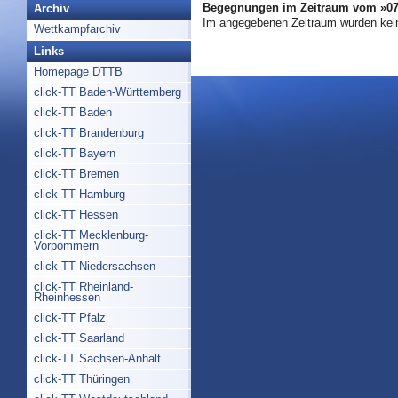
Begegnungen im Zeitraum vom »07.
Archiv
Im angegebenen Zeitraum wurden kei
Wettkampfarchiv
Links
Homepage DTTB
click-TT Baden-Württemberg
click-TT Baden
click-TT Brandenburg
click-TT Bayern
click-TT Bremen
click-TT Hamburg
click-TT Hessen
click-TT Mecklenburg-
Vorpommern
click-TT Niedersachsen
click-TT Rheinland-
Rheinhessen
click-TT Pfalz
click-TT Saarland
click-TT Sachsen-Anhalt
click-TT Thüringen