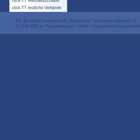
click-TT Westdeutschland
click-TT restliche Verbände
Für den Inhalt verantwortlich: Bayerischer Tischtennis-Verband e.V.
© 1999-2026
nu Datenautomaten GmbH - Automatisierte internetges