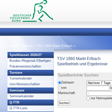
Home
>
Vereine
>
TSV 1860 Markt Erlbach
>
Spielklassen 2026/27
TSV 1860 Markt Erlbach
Bundes-/Regional-/Oberligen
Spielbetrieb und Ergebnisse
Pokalmeisterschaften
Turniere
Spielberichte Suchen
Turnierkalender
Zeitraum
mini-Meisterschaften
von
b
Seminare
Mannschaft
Seminarkalender
nur Heimspiel
Q-TTR
Q-TTR-Liste