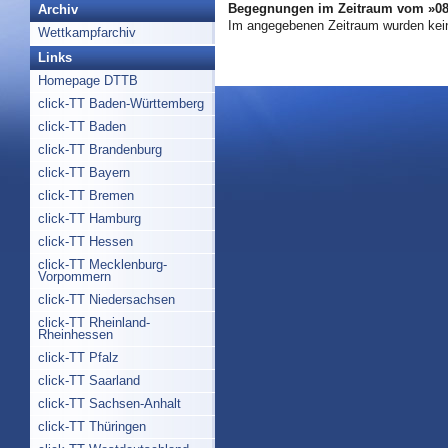
Begegnungen im Zeitraum vom »08.
Archiv
Im angegebenen Zeitraum wurden kei
Wettkampfarchiv
Links
Homepage DTTB
click-TT Baden-Württemberg
click-TT Baden
click-TT Brandenburg
click-TT Bayern
click-TT Bremen
click-TT Hamburg
click-TT Hessen
click-TT Mecklenburg-
Vorpommern
click-TT Niedersachsen
click-TT Rheinland-
Rheinhessen
click-TT Pfalz
click-TT Saarland
click-TT Sachsen-Anhalt
click-TT Thüringen