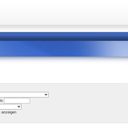
is
e anzeigen