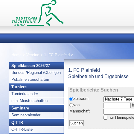
Home
>
Vereine
>
1. FC Pleinfeld
>
Spielklassen 2026/27
1. FC Pleinfeld
Bundes-/Regional-/Oberligen
Spielbetrieb und Ergebnisse
Pokalmeisterschaften
Turniere
Spielberichte Suchen
Turnierkalender
Zeitraum
mini-Meisterschaften
von
b
Seminare
Mannschaft
Seminarkalender
nur Heimspiel
Q-TTR
Q-TTR-Liste