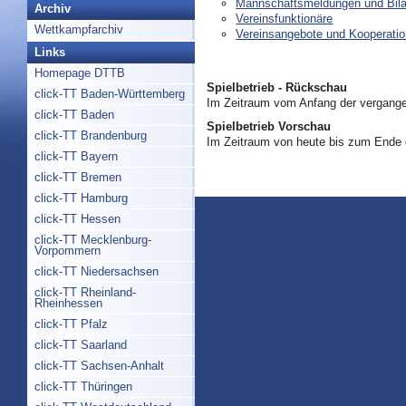
Mannschaftsmeldungen und Bil
Archiv
Vereinsfunktionäre
Wettkampfarchiv
Vereinsangebote und Kooperati
Links
Homepage DTTB
Spielbetrieb - Rückschau
click-TT Baden-Württemberg
Im Zeitraum vom Anfang der vergange
click-TT Baden
Spielbetrieb Vorschau
click-TT Brandenburg
Im Zeitraum von heute bis zum Ende
click-TT Bayern
click-TT Bremen
click-TT Hamburg
click-TT Hessen
click-TT Mecklenburg-
Vorpommern
click-TT Niedersachsen
click-TT Rheinland-
Rheinhessen
click-TT Pfalz
click-TT Saarland
click-TT Sachsen-Anhalt
click-TT Thüringen