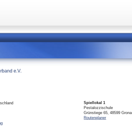
rband e.V.
Spiellokal 1
tschland
Pestalozzischule
Grünstiege 65, 48599 Gron
Routenplaner
ng