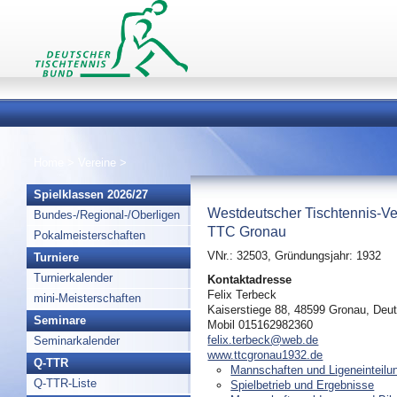
Home
>
Vereine
>
Spielklassen 2026/27
Westdeutscher Tischtennis-Ve
Bundes-/Regional-/Oberligen
TTC Gronau
Pokalmeisterschaften
VNr.: 32503, Gründungsjahr: 1932
Turniere
Turnierkalender
Kontaktadresse
Felix Terbeck
mini-Meisterschaften
Kaiserstiege 88, 48599 Gronau, Deu
Seminare
Mobil 015162982360
felix.terbeck@web.de
Seminarkalender
www.ttcgronau1932.de
Q-TTR
Mannschaften und Ligeneinteilu
Q-TTR-Liste
Spielbetrieb und Ergebnisse