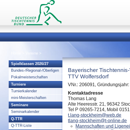
Home
>
Vereine
>
Spielklassen 2026/27
Bayerischer Tischtennis
Bundes-/Regional-/Oberligen
TTV Wolfersdorf
Pokalmeisterschaften
Turniere
VNr.: 206091, Gründungsjahr:
Turnierkalender
Kontaktadresse
mini-Meisterschaften
Thomas Lang
Alte Heeresstr. 21, 96342 St
Seminare
Tel P 09265-7214, Mobil 015
Seminarkalender
t.lang-stockheim@web.de
Q-TTR
tlang-stockheim@t-online.de
Q-TTR-Liste
Mannschaften und Ligenei