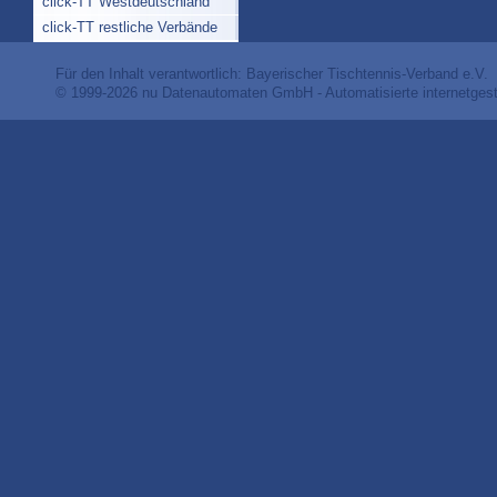
click-TT Westdeutschland
click-TT restliche Verbände
Für den Inhalt verantwortlich: Bayerischer Tischtennis-Verband e.V.
© 1999-2026
nu Datenautomaten GmbH - Automatisierte internetges