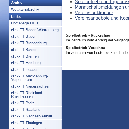
Spielbetrieb und Ergebnis
Archiv
Mannschaftsmeldungen un
Wettkampfarchiv
Vereinsfunktionäre
Links
Vereinsangebote und Koo
Homepage DTTB
click-TT Baden-Württemberg
Spielbetrieb - Rückschau
click-TT Baden
Im Zeitraum vom Anfang der vergange
click-TT Brandenburg
Spielbetrieb Vorschau
click-TT Bayern
Im Zeitraum von heute bis zum Ende
click-TT Bremen
click-TT Hamburg
click-TT Hessen
click-TT Mecklenburg-
Vorpommern
click-TT Niedersachsen
click-TT Rheinland-
Rheinhessen
click-TT Pfalz
click-TT Saarland
click-TT Sachsen-Anhalt
click-TT Thüringen